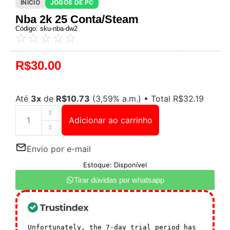
INÍCIO
JOGOS DE PC
Nba 2k 25 Conta/Steam
Código: sku-nba-dw2
☆
☆
☆
☆
☆
R$
30.00
Até
3x
de
R$
10.73
(3,59% a.m.)
•
Total
R$
32.19
Adicionar ao carrinho
Envio por e-mail
Estoque: Disponível
Tirar dúvidas por whatsapp
Unfortunately, the 7-day trial period has