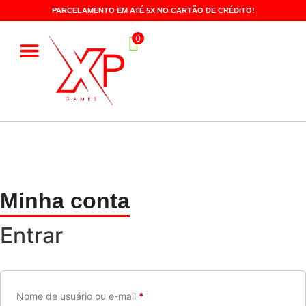
PARCELAMENTO EM ATÉ 5X NO CARTÃO DE CRÉDITO!
0
Jogos para Console
Jogos de PC
Chaves de Ativação
Programas de PC
Minha conta
Entrar
Nome de usuário ou e-mail
*