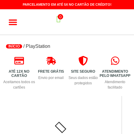
PARCELAMENTO EM ATÉ 5X NO CARTÃO DE CRÉDITO!
0
Jogos para Console
Jogos de PC
Chaves de Ativação
Programas de PC
/ PlayStation
INÍCIO
ATÉ 12X NO
FRETE GRÁTIS
SITE SEGURO
ATENDIMENTO
CARTÃO
PELO WHATSAPP
Envio por email
Seus dados estão
Aceitamos todos os
Atendimento
protegidos
cartões
facilitado