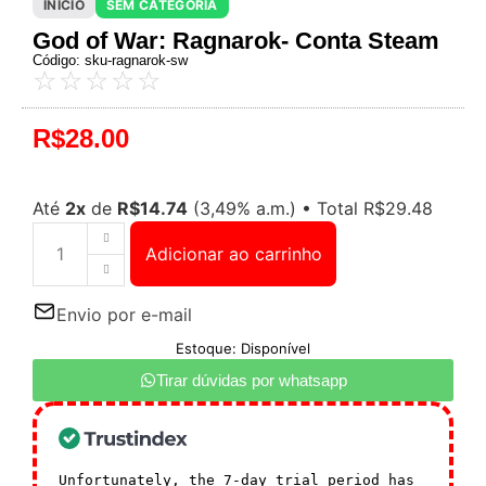
INÍCIO
SEM CATEGORIA
God of War: Ragnarok- Conta Steam
Código: sku-ragnarok-sw
☆
☆
☆
☆
☆
R$
28.00
Até
2x
de
R$
14.74
(3,49% a.m.)
•
Total
R$
29.48
Adicionar ao carrinho
Envio por e-mail
Estoque: Disponível
Tirar dúvidas por whatsapp
Unfortunately, the 7-day trial period has