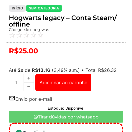
INÍCIO
SEM CATEGORIA
Hogwarts legacy – Conta Steam/
offline
Código: sku-hog-was
☆
☆
☆
☆
☆
R$
25.00
Até
2x
de
R$
13.16
(3,49% a.m.)
•
Total
R$
26.32
Adicionar ao carrinho
Envio por e-mail
Estoque: Disponível
Tirar dúvidas por whatsapp