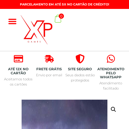
PARCELAMENTO EM ATÉ 5X NO CARTÃO DE CRÉDITO!
0
ATÉ 12X NO
FRETE GRÁTIS
SITE SEGURO
ATENDIMENTO
CARTÃO
PELO
Envio por email
Seus dados estão
WHATSAPP
Aceitamos todos
protegidos
Atendimento
os cartões
facilitado