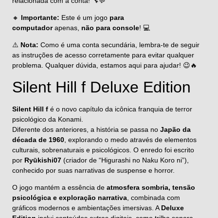
relacionada com a conta! 🔧💬
🔸
Importante:
Este é um jogo
para
computador
apenas,
não para console
! 💻
⚠️
Nota:
Como é uma conta secundária, lembra-te de seguir
as instruções de acesso corretamente para evitar qualquer
problema. Qualquer dúvida, estamos aqui para ajudar! 😉🔥
Silent Hill f Deluxe Edition
Silent Hill f
é o novo capítulo da icônica franquia de terror
psicológico da Konami.
Diferente dos anteriores, a história se passa no
Japão da
década de 1960
, explorando o medo através de elementos
culturais, sobrenaturais e psicológicos. O enredo foi escrito
por
Ryūkishi07
(criador de “Higurashi no Naku Koro ni”),
conhecido por suas narrativas de suspense e horror.
O jogo mantém a essência de
atmosfera sombria, tensão
psicológica e exploração narrativa
, combinada com
gráficos modernos e ambientações imersivas. A
Deluxe