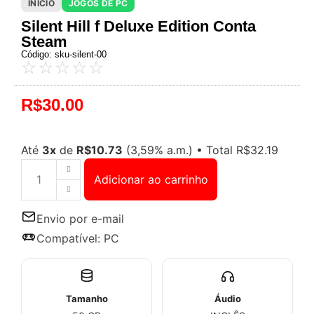
INÍCIO
JOGOS DE PC
Silent Hill f Deluxe Edition Conta
Steam
Código: sku-silent-00
☆
☆
☆
☆
☆
R$
30.00
Até
3x
de
R$
10.73
(3,59% a.m.)
•
Total
R$
32.19
Adicionar ao carrinho
Envio por e-mail
Compatível: PC
Tamanho
Áudio