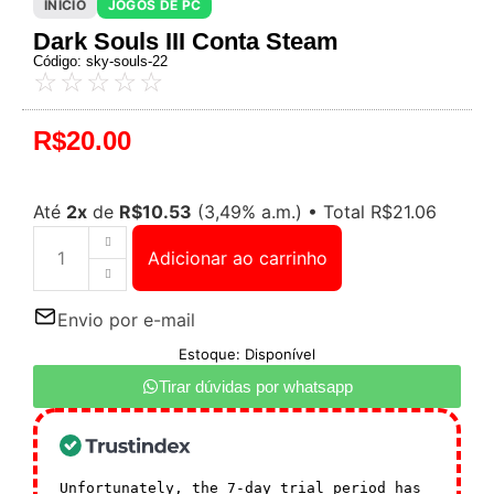
INÍCIO
JOGOS DE PC
Dark Souls III Conta Steam
Código: sky-souls-22
☆
☆
☆
☆
☆
R$
20.00
Até
2x
de
R$
10.53
(3,49% a.m.)
•
Total
R$
21.06
Adicionar ao carrinho
Envio por e-mail
Estoque: Disponível
Tirar dúvidas por whatsapp
Unfortunately, the 7-day trial period has