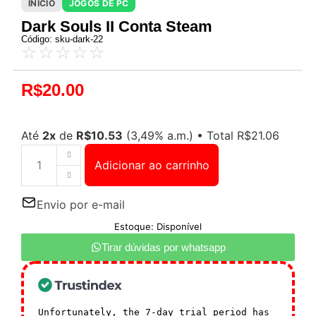
INÍCIO
JOGOS DE PC
Dark Souls II Conta Steam
Código: sku-dark-22
☆
☆
☆
☆
☆
R$
20.00
Até
2x
de
R$
10.53
(3,49% a.m.)
•
Total
R$
21.06
Adicionar ao carrinho
Envio por e-mail
Estoque: Disponível
Tirar dúvidas por whatsapp
Unfortunately, the 7-day trial period has